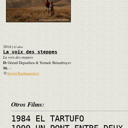
2014
|
65 años
La voix des steppes
La voix des steppes
D:
Gérard Depardieu & Yermek Shinarbayev
M:
- -
Sergei Rachmaninov
Otros Films:
1984 EL TARTUFO