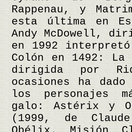
Rappenau, y Matri
esta última en Es
Andy McDowell, dir
en 1992 interpretó
Colón en 1492: La 
dirigida por R
ocasiones ha dado
los personajes m
galo: Astérix y O
(1999, de Claud
Obélix. Misión C