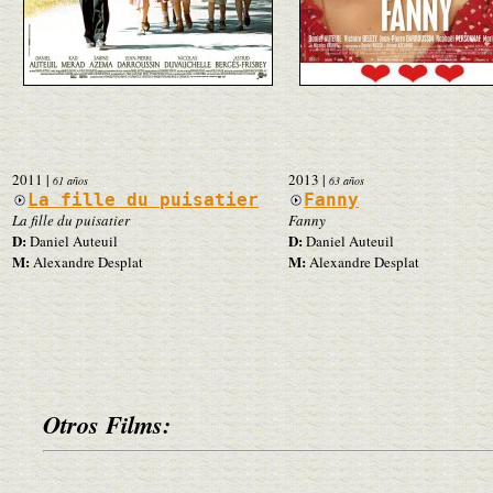
2011
|
2013
|
61 años
63 años
La fille du puisatier
Fanny
La fille du puisatier
Fanny
D:
D:
Daniel Auteuil
Daniel Auteuil
M:
M:
Alexandre Desplat
Alexandre Desplat
Otros Films: