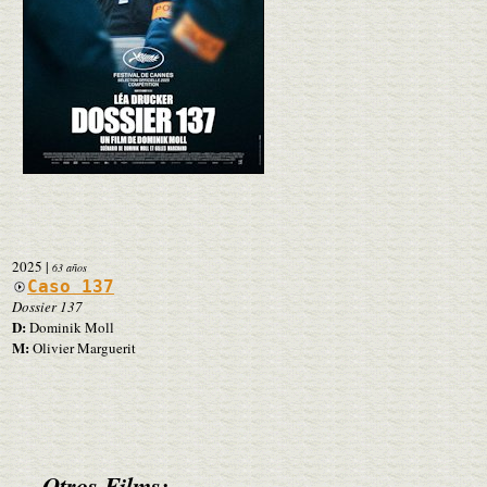
2025
|
63 años
Caso 137
Dossier 137
D:
Dominik Moll
M:
Olivier Marguerit
Otros Films: