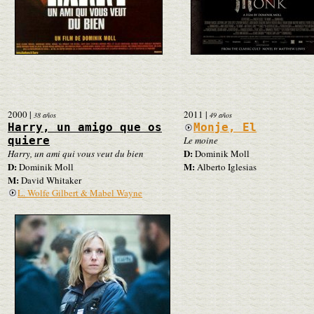
2000
|
2011
|
38 años
49 años
Harry, un amigo que os
Monje, El
quiere
Le moine
D:
Harry, un ami qui vous veut du bien
Dominik Moll
D:
M:
Dominik Moll
Alberto Iglesias
M:
David Whitaker
L. Wolfe Gilbert & Mabel Wayne