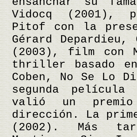
ensanchar su fama
Vidocq (2001), p
Pitof con la pres
Gérard Depardieu, 
(2003), film con 
thriller basado e
Coben, No Se Lo Di
segunda película
valió un premi
dirección. La prim
(2002). Más tar