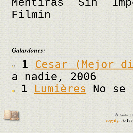
Mentiras Sin Im
Filmin
Galardones:
1
Cesar (Mejor d
a nadie, 2006
1
Lumières
No se 
Audio |
copyright
© 199