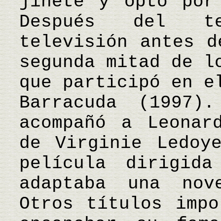
jinete y optó por
Después del te
televisión antes d
segunda mitad de l
que participó en e
Barracuda (1997)
acompañó a Leonar
de Virginie Ledoy
película dirigid
adaptaba una nov
Otros títulos impo