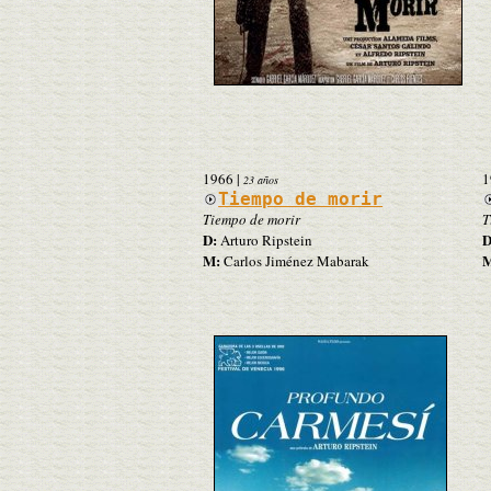
1966
|
1
23 años
Tiempo de morir
Tiempo de morir
T
D:
D
Arturo Ripstein
M:
M
Carlos Jiménez Mabarak