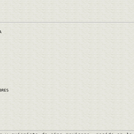
A
BRES