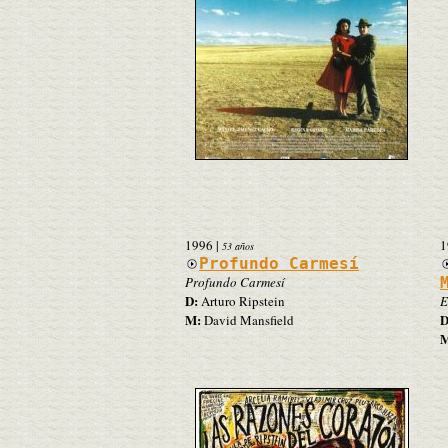
1996
|
1
53 años
Profundo Carmesí
Profundo Carmesí
D:
Arturo Ripstein
E
M:
D
David Mansfield
M