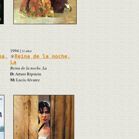
1994
|
51 años
na,
Reina de la noche,
La
Reina de la noche, La
D:
Arturo Ripstein
M:
Lucía Alvarez