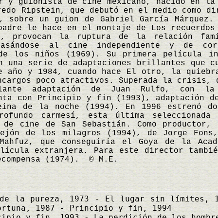
 guionista de cine mexicano, nacido en la 
redo Ripstein, que debutó en el medio como di
, sobre un guion de Gabriel García Márquez.
padre le hace en el montaje de Los recuerdos
o, provocan la ruptura de la relación fam
pasándose al cine independiente y de cor
de los niños (1969). Su primera película in
n una serie de adaptaciones brillantes que c
e año y 1984, cuando hace El otro, la quiebr
ncargos poco atractivos. Superada la crisis, 
llante adaptación de Juan Rulfo, con l
nta con Principio y fin (1993), adaptación d
eina de la noche (1994). En 1996 estrenó do
rofundo carmesí, esta última seleccionada
l de cine de San Sebastián. Como productor, 
lejón de los milagros (1994), de Jorge Fons,
Mahfuz, que conseguiría el Goya de la Acad
lícula extranjera. Para este director tambi
ecompensa (1974). © M.E.
de la pureza, 1973 - El lugar sin límites, 1
ortuna, 1987 - Principio y fin, 1994
ipio y fin, 1993 - La perdición de los hombr