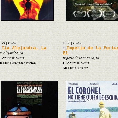
979
|
1986
|
36 años
43 años
Tía Alejandra, La
Imperio de la Fortu
ía Alejandra, La
El
:
Arturo Ripstein
Imperio de la Fortuna, El
:
D:
Luis Hernández Bretón
Arturo Ripstein
M:
Lucía Alvarez