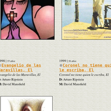
998
|
1999
|
55 años
56 años
Evangelio de las
Coronel no tiene qu
Maravillas, El
le escriba, El
vangelio de las Maravillas, El
Coronel no tiene quien le escriba, El
:
D:
Arturo Ripstein
Arturo Ripstein
:
M:
David Mansfield
David Mansfield