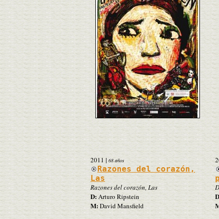
2011
|
2
68 años
Razones del corazón,
Las
Razones del corazón, Las
D
D:
D
Arturo Ripstein
M:
M
David Mansfield