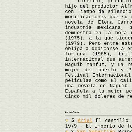
Director, productor y
hijo del productor Alf
con Tiempo de silencio
modificaciones que su 
novela de Elena Garr
industria mexicana, 
demuestra en La hora 
(1975), a la que sigue
(1979). Pero entre est
obliga a dedicarse a e
fortuna (1985), bri
internacional que aume
Naguib Mahfuz, y La r
mujer del puerto y P
Festival Internaciona
películas como El cal
una novela de Naguib 
Española a la mejor pe
Cinco mil dólares de r
Galardones:
5
Ariel
El castillo 
1979 - El imperio de f
2
San Sebastián
Princ