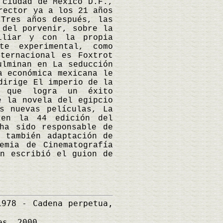
ciudad de México D.F.,
rector ya a los 21 años
 Tres años después, las
 del porvenir, sobre la
iliar y con la propia
te experimental, como
ternacional es Foxtrot
ulminan en La seducción
a económica mexicana le
dirige El imperio de la
a que logra un éxito
e la novela del egipcio
s nuevas películas, La
 en la 44 edición del
ha sido responsable de
 también adaptación de
emia de Cinematografía
én escribió el guion de
978 - Cadena perpetua,
es, 2000