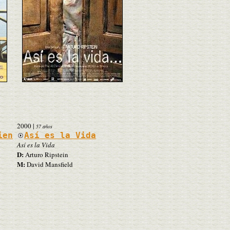
2000
|
57 años
ien
Así es la Vida
Así es la Vida
D:
Arturo Ripstein
M:
David Mansfield