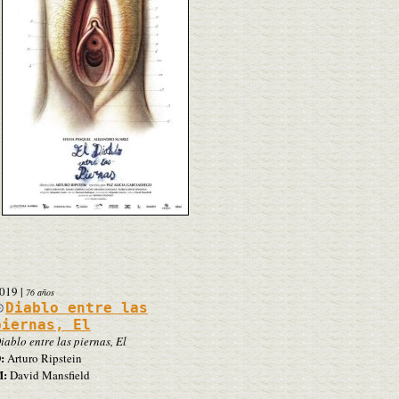
019
|
76 años
Diablo entre las
piernas, El
iablo entre las piernas, El
:
Arturo Ripstein
:
David Mansfield