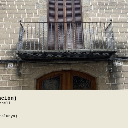
ación)
onell
talunya)