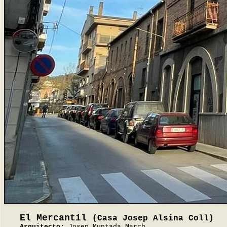
El Mercantil
(Casa Josep Alsina Coll)
Arquitecto:
Josep Muntada March