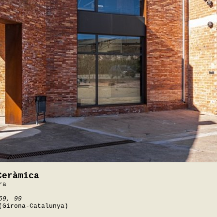
Ceràmica
ra
69, 99
(Girona-Catalunya)