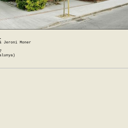
l
& Jeroni Moner
2
alunya)