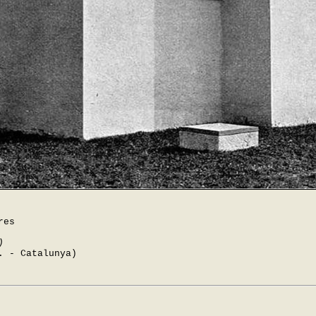
res
)
. - Catalunya)