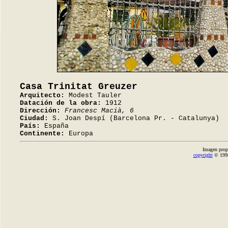
Casa Trinitat Greuzer
Arquitecto:
Modest Tauler
Datación de la obra:
1912
Dirección:
Francesc Macià, 6
Ciudad:
S. Joan Despí (Barcelona Pr. - Catalunya)
País:
España
Continente:
Europa
Imagen prop
copyright
© 1998-