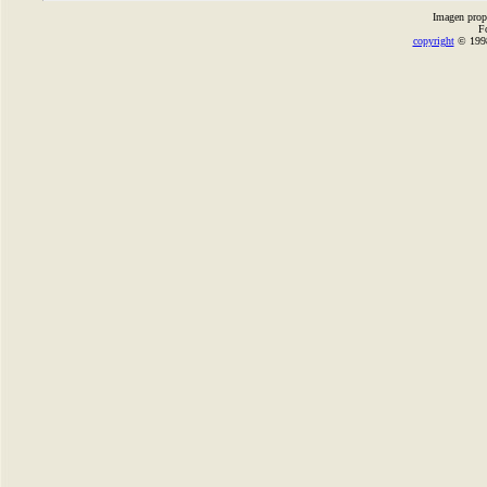
Imagen prop
F
copyright
© 1998-