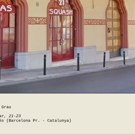
 Grau
ar, 21-23
ès (Barcelona Pr. - Catalunya)