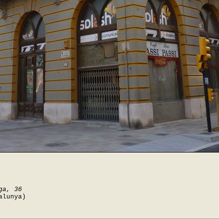
ga, 36
alunya)