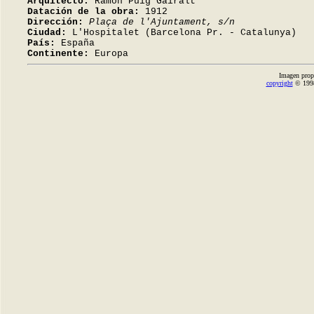
Arquitecto:
Ramon Puig Gairalt
Datación de la obra:
1912
Dirección:
Plaça de l'Ajuntament, s/n
Ciudad:
L'Hospitalet (Barcelona Pr. - Catalunya)
País:
España
Continente:
Europa
Imagen prop
copyright
© 1998-