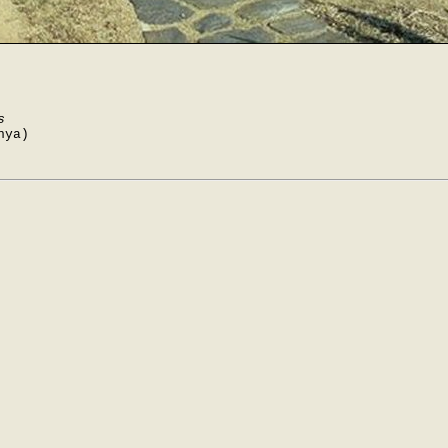
s
nya)