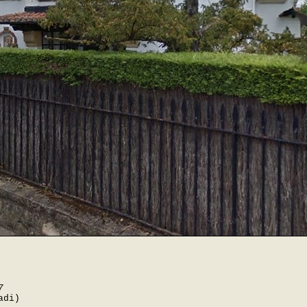
7
adi)