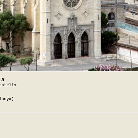
ía
ontells
lunya)