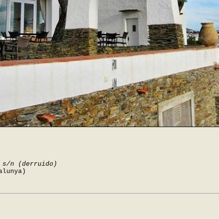
 s/n (derruido)
alunya)