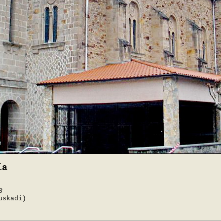
ía
3
uskadi)