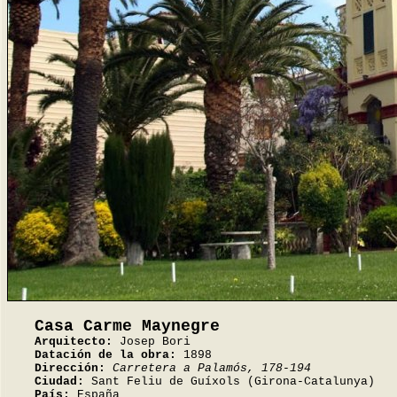
Casa Carme Maynegre
Arquitecto:
Josep Bori
Datación de la obra:
1898
Dirección:
Carretera a Palamós, 178-194
Ciudad:
Sant Feliu de Guíxols (Girona-Catalunya)
País:
España