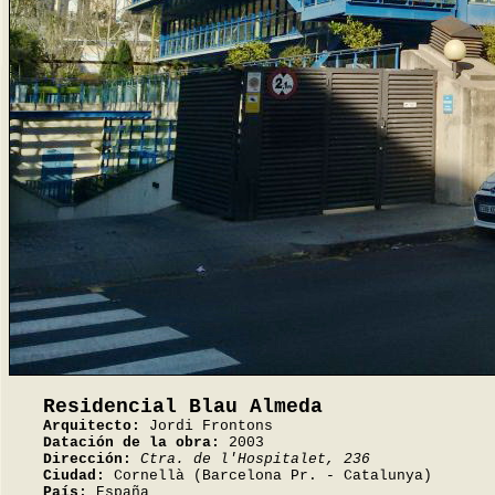
Residencial Blau Almeda
Arquitecto:
Jordi Frontons
Datación de la obra:
2003
Dirección:
Ctra. de l'Hospitalet, 236
Ciudad:
Cornellà (Barcelona Pr. - Catalunya)
País:
España