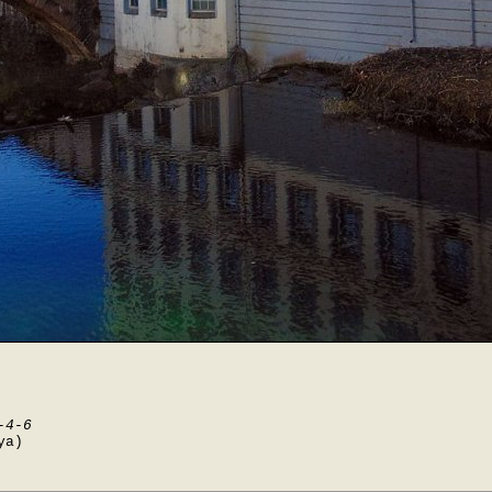
-4-6
ya)