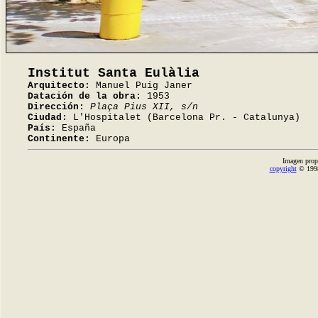
Institut Santa Eulàlia
Arquitecto:
Manuel Puig Janer
Datación de la obra:
1953
Dirección:
Plaça Pius XII, s/n
Ciudad:
L'Hospitalet (Barcelona Pr. - Catalunya)
País:
España
Continente:
Europa
Imagen prop
copyright
© 1998-