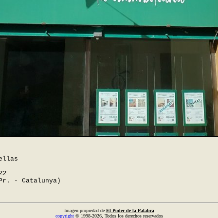
ellas
22
Pr. - Catalunya)
Imagen propiedad de
El Poder de la Palabra
copyright
© 1998-2026, Todos los derechos reservados