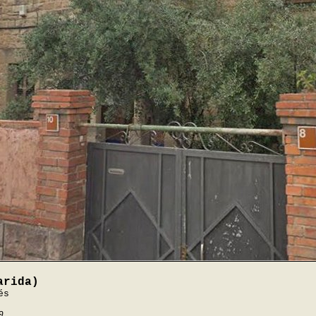
arida)
és
0