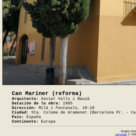
Can Mariner (reforma)
Arquitecto:
Xavier Valls i Bauzà
Datación de la obra:
1985
Dirección:
Milà i Fontanals, 10-18
Ciudad:
Sta. Coloma de Gramenet (Barcelona Pr. - Ca
País:
España
Continente:
Europa
Imagen prop
copyright
© 1998-