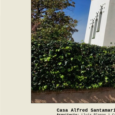
Casa Alfred Santamar
Arquitecto:
Lluís Planas i C