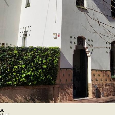
ía
alvet