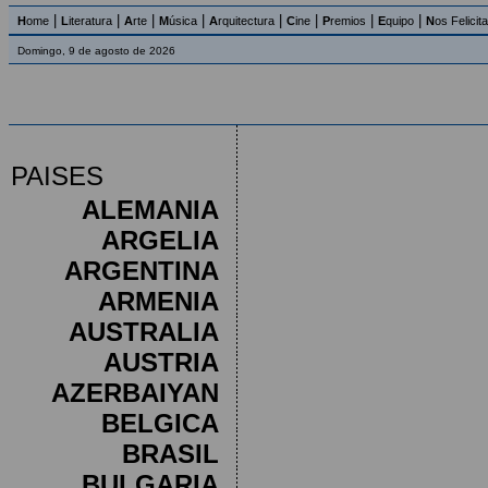
|
|
|
|
|
|
|
|
H
ome
L
iteratura
A
rte
M
úsica
A
rquitectura
C
ine
P
remios
E
quipo
N
os Felicit
Domingo, 9 de agosto de 2026
PAISES
ALEMANIA
ARGELIA
ARGENTINA
ARMENIA
AUSTRALIA
AUSTRIA
AZERBAIYAN
BELGICA
BRASIL
BULGARIA