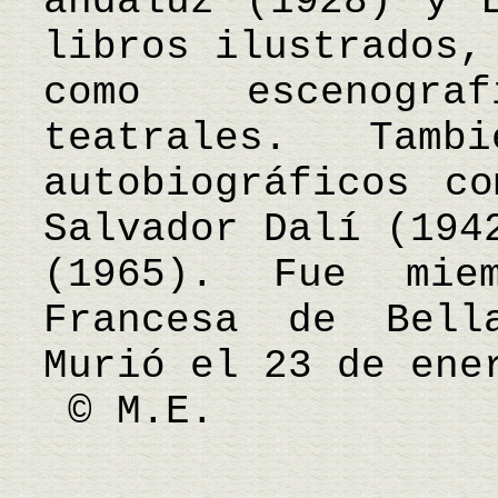
andaluz (1928) y 
libros ilustrados,
como escenogra
teatrales. Tamb
autobiográficos c
Salvador Dalí (194
(1965). Fue mie
Francesa de Bell
Murió el 23 de ene
© M.E.