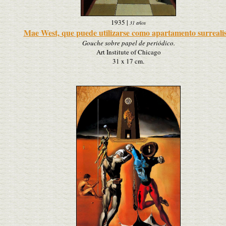
1935
|
31 años
Mae West, que puede utilizarse como apartamento surreali
Gouche sobre papel de periódico.
Art Institute of Chicago
31 x 17 cm.