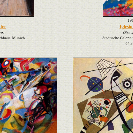
19
ter
Iglesi
zo.
Óleo s
achhaus. Munich
Städtische Galeri
64.7