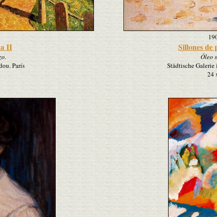
19
a II
Sillones de
zo.
Óleo s
ou. París
Städtische Galeri
.
24 