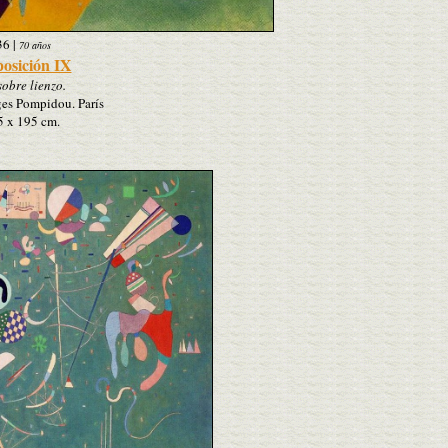
36
|
70 años
osición IX
sobre lienzo.
es Pompidou. París
5 x 195 cm.