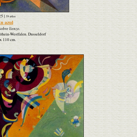
25
|
59 años
n azul
sobre lienzo.
hein-Westfalen. Dusseldorf
x 110 cm.