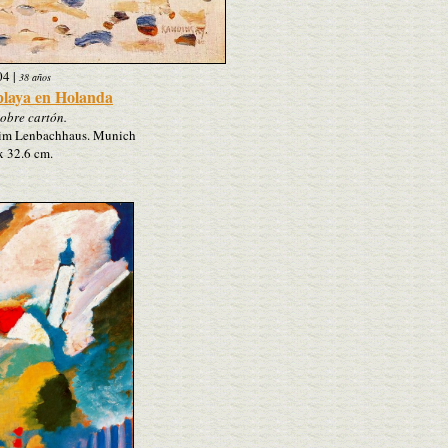
04
|
38 años
 playa en Holanda
obre cartón.
e im Lenbachhaus. Munich
x 32.6 cm.