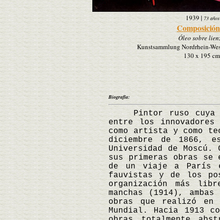
1939
|
73 años
Composición
Óleo sobre lien
Kunstsammlung Nordrhein-West
130 x 195 cm
Biografía:
Pintor ruso cuya inv
entre los innovadores
como artista y como te
diciembre de 1866, e
Universidad de Moscú. 
sus primeras obras se 
de un viaje a París 
fauvistas y de los po
organización más lib
manchas (1914), ambas
obras que realizó en
Mundial. Hacia 1913 c
obras totalmente abs