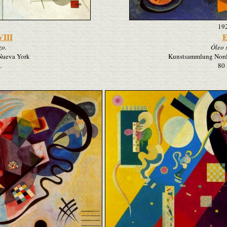
19
VIII
E
zo.
Óleo 
Nueva York
Kunstsammlung Nordr
.
80 