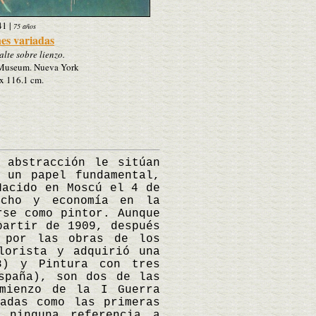
41
|
75 años
es variadas
alte sobre lienzo.
Museum. Nueva York
x 116.1 cm.
abstracción le sitúan
 un papel fundamental,
Nacido en Moscú el 4 de
echo y economía en la
rse como pintor. Aunque
partir de 1909, después
 por las obras de los
lorista y adquirió una
8) y Pintura con tres
spaña), son dos de las
mienzo de la I Guerra
adas como las primeras
 ninguna referencia a