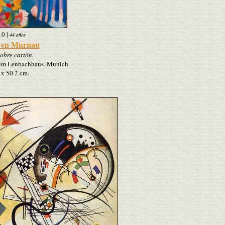
10
|
44 años
a en Murnau
obre cartón.
e im Lenbachhaus. Munich
 x 50.2 cm.