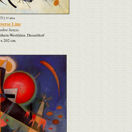
23
|
57 años
verse Line
sobre lienzo.
hein-Westfalen. Dusseldorf
 x 202 cm.