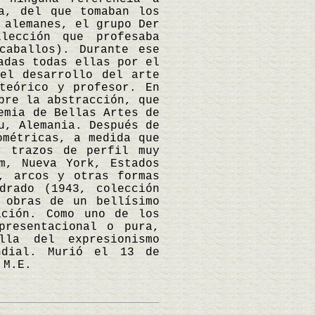
a, del que tomaban los
 alemanes, el grupo Der
lección que profesaba
caballos). Durante ese
adas todas ellas por el
el desarrollo del arte
teórico y profesor. En
bre la abstracción, que
emia de Bellas Artes de
u, Alemania. Después de
ométricas, a medida que
r trazos de perfil muy
m, Nueva York, Estados
, arcos y otras formas
drado (1943, colección
 obras de un bellísimo
ación. Como uno de los
presentacional o pura,
lla del expresionismo
ndial. Murió el 13 de
 M.E.