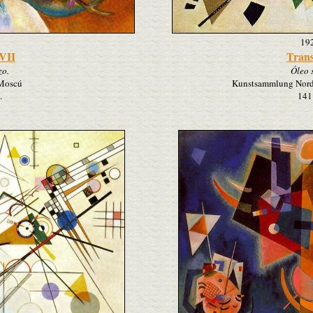
19
VII
Trans
zo.
Óleo 
 Moscú
Kunstsammlung Nordr
.
141