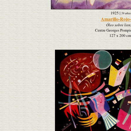
1925
|
59 años
Amarillo-Rojo
Óleo sobre lien
Centre Georges Pompid
127 x 200 cm