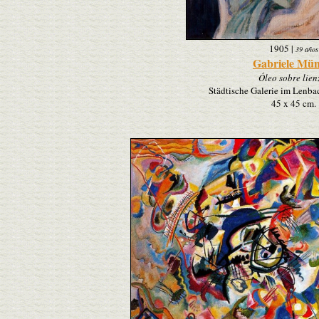
1905
|
39 años
Gabriele Mün
Óleo sobre lien
Städtische Galerie im Lenb
45 x 45 cm.