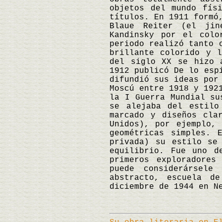
objetos del mundo fís
títulos. En 1911 formó
Blaue Reiter (el jin
Kandinsky por el colo
periodo realizó tanto 
brillante colorido y 
del siglo XX se hizo 
1912 publicó De lo esp
difundió sus ideas por
Moscú entre 1918 y 192
la I Guerra Mundial su
se alejaba del estilo
marcado y diseños cla
Unidos), por ejemplo,
geométricas simples. 
privada) su estilo se
equilibrio. Fue uno d
primeros exploradores
puede considerársele
abstracto, escuela d
diciembre de 1944 en N