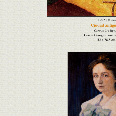
1902
|
36 años
Ciudad antigu
Óleo sobre lien
Centre Georges Pompid
52 x 78.5 cm