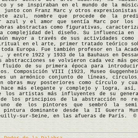
ico y se inspiraban en el mundo de la músic
, junto con Franz Marc y otros expresionistas
ete azul, nombre que procede de la predi
r azul y el amor que sentía Marc por los 
obras abstractas como figurativas, caracteriz
la complejidad del diseño. Su influencia en 
aún mayor a través de sus actividades como 
iritual en el arte, primer tratado teórico so
 toda Europa. Fue también profesor en la Acad
1, y entre 1922 y 1933 de la Bauhaus en Dessa
s abstracciones se volvieron cada vez más ge
 fluido de su primera época para introduci
ros. Composición VIII (1923, Museo Guggenhei
 es un armónico conjunto de líneas, círculos
En obras muy posteriores como Círculo y cua
 hace más elegante y complejo y logra, así,
e los artistas más influyentes de su gener
 de los principios de la abstracción no re
 uno de los pintores que sembró la semi
e pintura dominante desde la II Guerra Mu
euilly-sur-Seine, en las afueras de París. ©