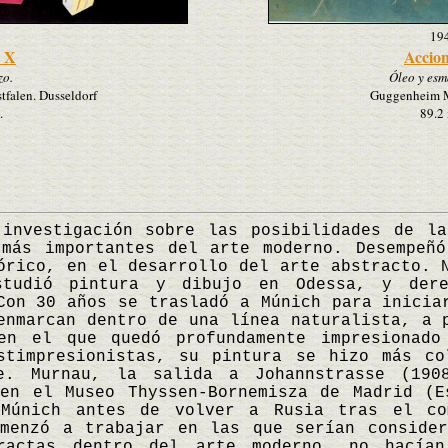
19
 X
Accion
zo.
Óleo y esm
falen. Dusseldorf
Guggenheim 
.
89.2 
estigación sobre las posibilidades de la 
 más importantes del arte moderno. Desempeñó
órico, en el desarrollo del arte abstracto. 
studió pintura y dibujo en Odessa, y der
Con 30 años se trasladó a Múnich para inicia
enmarcan dentro de una línea naturalista, a 
en el que quedó profundamente impresionado
stimpresionistas, su pintura se hizo más co
re. Murnau, la salida a Johannstrasse (190
 en el Museo Thyssen-Bornemisza de Madrid (E
 Múnich antes de volver a Rusia tras el co
omenzó a trabajar en las que serían consider
tractas dentro del arte moderno, no hacían