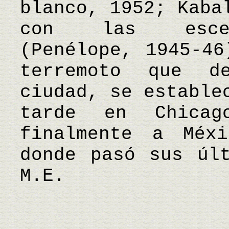
blanco, 1952; Kaba
con las esceno
(Penélope, 1945-46
terremoto que d
ciudad, se estable
tarde en Chicag
finalmente a Méxi
donde pasó sus úl
M.E.