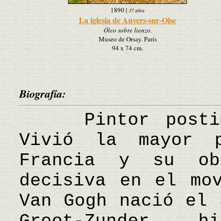
1890
|
37 años
La iglesia de Auvers-sur-Oise
Óleo sobre lienzo.
Museo de Orsay. París
94 x 74 cm.
Biografía:
Pintor postimpr
Vivió la mayor 
Francia y su ob
decisiva en el mov
Van Gogh nació el 