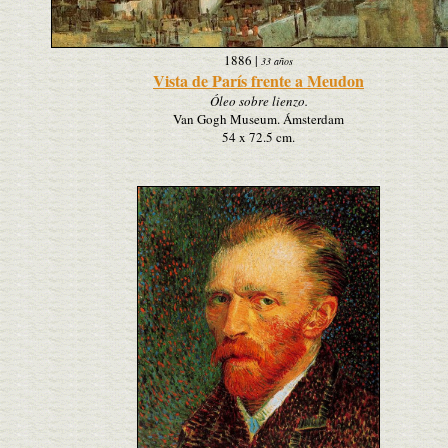
1886
|
33 años
Vista de París frente a Meudon
Óleo sobre lienzo.
Van Gogh Museum. Ámsterdam
54 x 72.5 cm.