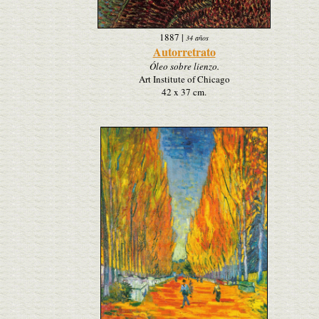
1887
|
34 años
Autorretrato
Óleo sobre lienzo.
Art Institute of Chicago
42 x 37 cm.