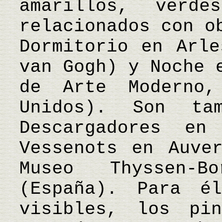
amarillos, verd
relacionados con o
Dormitorio en Arle
van Gogh) y Noche 
de Arte Moderno,
Unidos). Son ta
Descargadores e
Vessenots en Auve
Museo Thyssen-B
(España). Para é
visibles, los pi