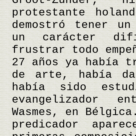
Groot-Zunder, 
protestante holan
demostró tener un
un carácter di
frustrar todo empe
27 años ya había t
de arte, había da
había sido estu
evangelizador e
Wasmes, en Bélgica
predicador apare