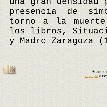
una gran densidad 
presencia de sím
torno a la muerte
los libros, Situac
y Madre Zaragoza (
Audio |
copyright
© 199