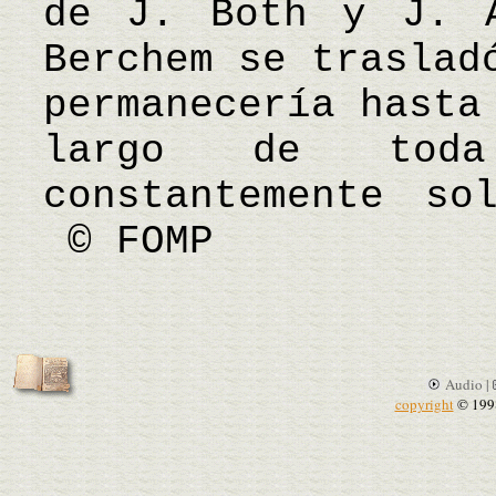
de J. Both y J. A
Berchem se traslad
permanecería hasta
largo de tod
constantemente so
© FOMP
Audio |
copyright
© 199