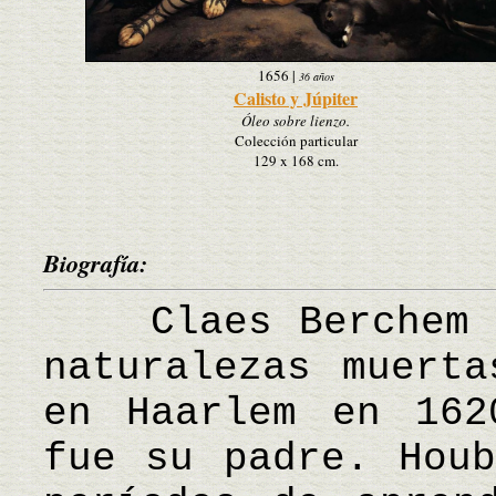
1656
|
36 años
Calisto y Júpiter
Óleo sobre lienzo.
Colección particular
129 x 168 cm.
Biografía:
Claes Berchem fu
naturalezas muerta
en Haarlem en 162
fue su padre. Houb