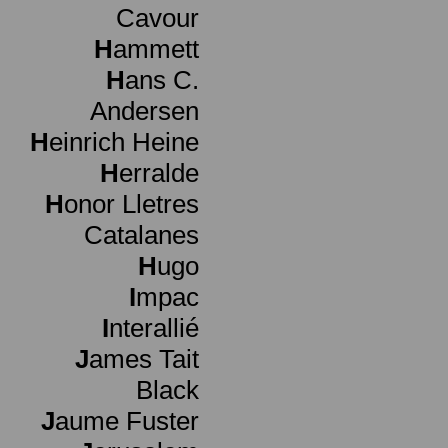
Cavour
H
ammett
H
ans C.
Andersen
H
einrich Heine
H
erralde
H
onor Lletres
Catalanes
H
ugo
I
mpac
I
nterallié
J
ames Tait
Black
J
aume Fuster