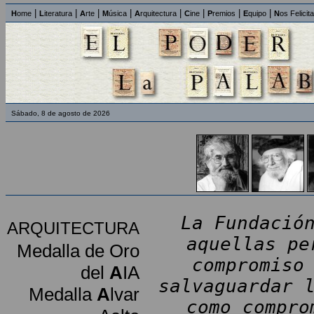
|
|
|
|
|
|
|
|
H
ome
L
iteratura
A
rte
M
úsica
A
rquitectura
C
ine
P
remios
E
quipo
N
os Felicit
Sábado, 8 de agosto de 2026
La Fundació
ARQUITECTURA
aquellas pe
Medalla de Oro
compromiso
del
A
IA
salvaguardar 
Medalla
A
lvar
como compro