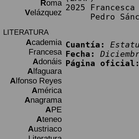
R
oma
2025 Francesca
V
elázquez
Pedro Sánchez
LITERATURA
A
cademia
Cuantía:
Estat
Francesa
Fecha:
Diciemb
A
donáis
Página oficial
A
lfaguara
A
lfonso Reyes
A
mérica
A
nagrama
A
PE
A
teneo
A
ustriaco
Literatura