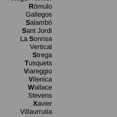
R
ómulo
Gallegos
S
alambó
S
ant Jordi
La
S
onrisa
Vertical
S
trega
T
usquets
V
iareggio
V
ilenica
W
allace
Stevens
X
avier
Villaurrutia