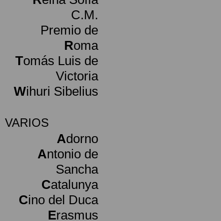
C.M.
Premio de
R
oma
T
omás Luis de
Victoria
W
ihuri Sibelius
VARIOS
A
dorno
A
ntonio de
Sancha
C
atalunya
C
ino del Duca
E
rasmus