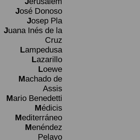
J
erusalem
J
osé Donoso
J
osep Pla
J
uana Inés de la
Cruz
L
ampedusa
L
azarillo
L
oewe
M
achado de
Assis
M
ario Benedetti
M
édicis
M
editerráneo
M
enéndez
Pelayo