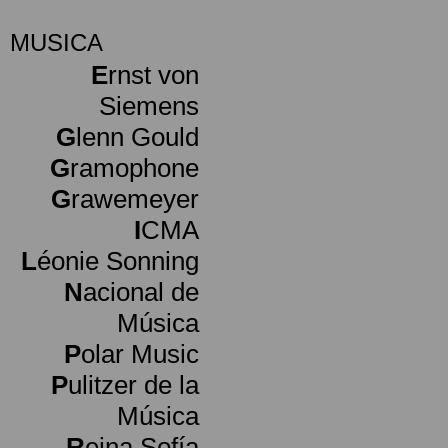
MUSICA
E
rnst von
Siemens
G
lenn Gould
G
ramophone
G
rawemeyer
I
CMA
L
éonie Sonning
N
acional de
Música
P
olar Music
P
ulitzer de la
Música
R
eina Sofía