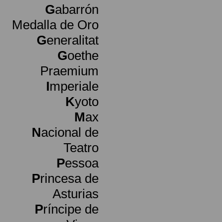
G
abarrón
Medalla de Oro
G
eneralitat
G
oethe
Praemium
I
mperiale
K
yoto
M
ax
N
acional de
Teatro
P
essoa
P
rincesa de
Asturias
P
ríncipe de