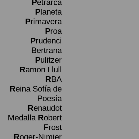
P
etrarca
P
laneta
P
rimavera
P
roa
P
rudenci
Bertrana
P
ulitzer
R
amon Llull
R
BA
R
eina Sofía de
Poesía
R
enaudot
Medalla
R
obert
Frost
R
oger-Nimier