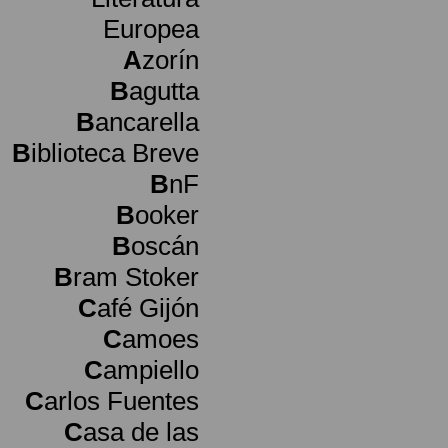
Europea
A
zorín
B
agutta
B
ancarella
B
iblioteca Breve
B
nF
B
ooker
B
oscán
B
ram Stoker
C
afé Gijón
C
amoes
C
ampiello
C
arlos Fuentes
C
asa de las