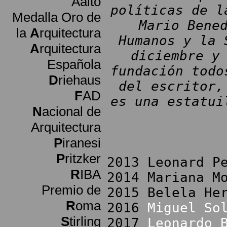
Aalto
políticas de l
Medalla Oro de
Mario Bene
la
A
rquitectura
Humanos y la 
A
rquitectura
diciembre y
Española
fundación todo
D
riehaus
del escritor,
F
AD
es una estatui
N
acional de
Arquitectura
P
iranesi
P
ritzker
2013 Leonard P
R
IBA
2014 Mariana M
Premio de
2015 Belela He
R
oma
2016
Miguel So
S
tirling
2017
Leonardo 