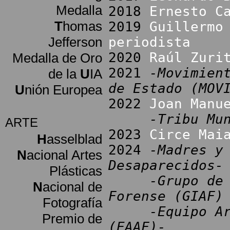
Medalla
2018
Ernesto C
T
homas
2019
Guillermo
Jefferson
periodista
2020
Raúl Zuri
Medalla de Oro
2021
-Movimien
de la
U
IA
de Estado (MOV
U
nión Europea
2022
Joan Manu
-Tribu Mu
ARTE
2023
Circe Mai
H
asselblad
2024
-Madres y
N
acional Artes
Desaparecidos-
Plásticas
-Grupo de
N
acional de
Forense (GIAF)
Fotografía
-Equipo A
Premio de
(EAAF)-