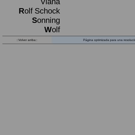
Viana
R
olf Schock
S
onning
W
olf
::Volver arriba::
Página optimizada para una resoluci