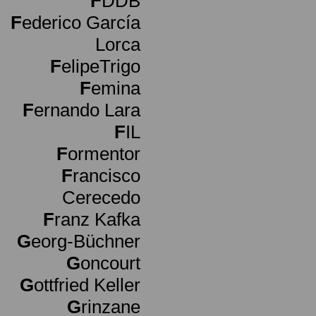
F
DDB
F
ederico García
Lorca
F
elipeTrigo
F
emina
F
ernando Lara
F
IL
F
ormentor
F
rancisco
Cerecedo
F
ranz Kafka
G
eorg-Büchner
G
oncourt
G
ottfried Keller
G
rinzane