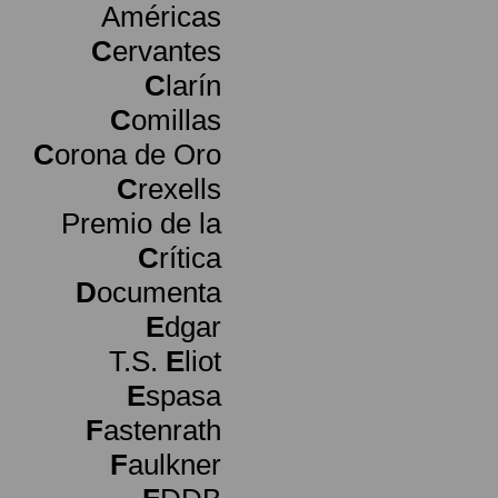
Américas
C
ervantes
C
larín
C
omillas
C
orona de Oro
C
rexells
Premio de la
C
rítica
D
ocumenta
E
dgar
T.S.
E
liot
E
spasa
F
astenrath
F
aulkner