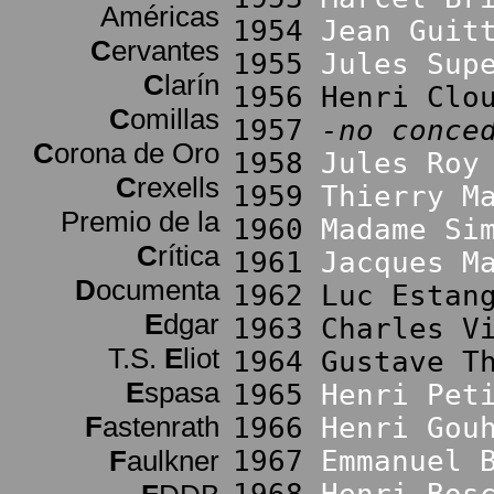
Américas
1954
Jean Guit
C
ervantes
1955
Jules Sup
C
larín
1956 Henri Clo
C
omillas
1957
-no conce
C
orona de Oro
1958
Jules Roy
C
rexells
1959
Thierry M
Premio de la
1960
Madame Si
C
rítica
1961
Jacques M
D
ocumenta
1962 Luc Estan
E
dgar
1963 Charles V
T.S.
E
liot
1964 Gustave T
E
spasa
1965
Henri Pet
F
astenrath
1966
Henri Gou
F
aulkner
1967
Emmanuel 