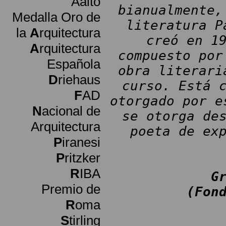
Aalto
bianualmente,
Medalla Oro de
literatura P
la
A
rquitectura
creó en 1
A
rquitectura
compuesto por
Española
obra literari
D
riehaus
curso. Está 
F
AD
otorgado por e
N
acional de
se otorga de
Arquitectura
poeta de ex
P
iranesi
P
ritzker
R
IBA
G
Premio de
(Fon
R
oma
S
tirling