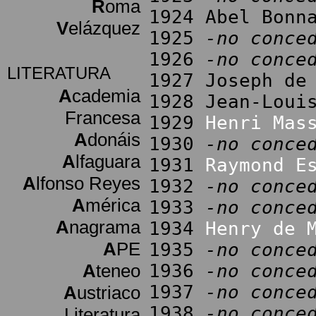
R
oma
1924 Abel Bonn
V
elázquez
1925
-no conce
1926
-no conce
LITERATURA
1927 Joseph de
A
cademia
1928 Jean-Loui
Francesa
1929
Henri Mas
A
donáis
1930
-no conce
A
lfaguara
1931
Raymond E
A
lfonso Reyes
1932
-no conce
A
mérica
1933
-no conce
A
nagrama
1934
Henry de 
A
PE
1935
-no conce
A
teneo
1936
-no conce
1937
-no conce
A
ustriaco
1938
-no conce
Literatura