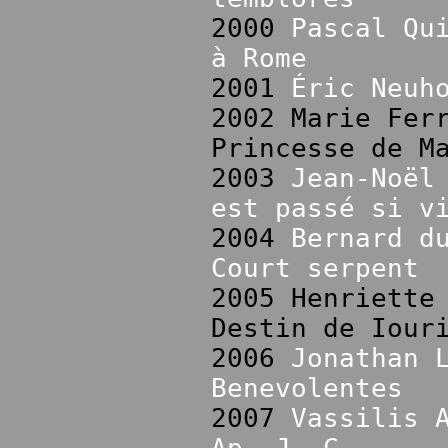
2000
Pascal Qu
à Rome
2001
Éric Neuh
2002 Marie Fer
Princesse de M
2003
Jean-Noël
est passé si v
2004
Bernard d
Court serpent
2005 Henriette
Destin de Iour
2006
Jonathan 
Benevolentes
2007
Vassilis 