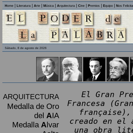
|
|
|
|
|
|
|
|
H
ome
L
iteratura
A
rte
M
úsica
A
rquitectura
C
ine
P
remios
E
quipo
N
os Felicit
Sábado, 8 de agosto de 2026
El Gran Pr
ARQUITECTURA
Francesa (Gra
Medalla de Oro
française),
del
A
IA
creado en el 
Medalla
A
lvar
una obra lit