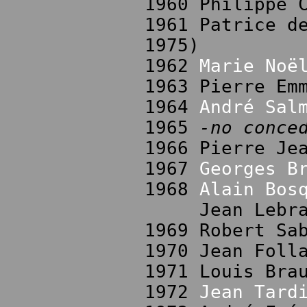
1960 Philippe 
1961 Patrice d
1975)
1962
Marie Noë
1963 Pierre Em
1964
André Sal
1965
-no conce
1966 Pierre Je
1967
Georges B
1968
Alain Bos
Jean Lebrau 
1969 Robert Sa
1970 Jean Foll
1971 Louis Bra
1972
Jean Tard