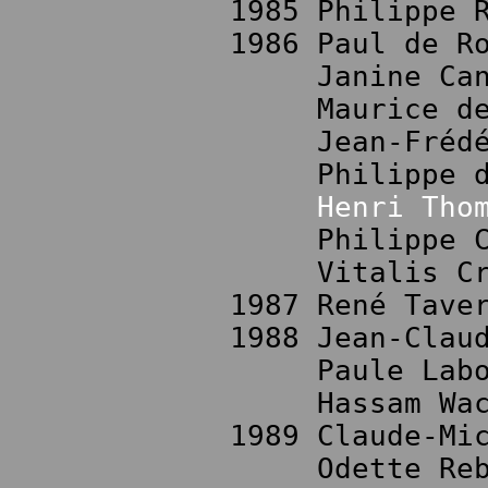
1985 Philippe 
1986 Paul de R
Janine Canta
Maurice de M
Jean-Frédéric
Philippe de R
Henri Tho
Philippe Chau
Vitalis Cros
1987 René Tave
1988 Jean-Clau
Paule Labori
Hassam Wachi
1989 Claude-Mi
Odette Rebill