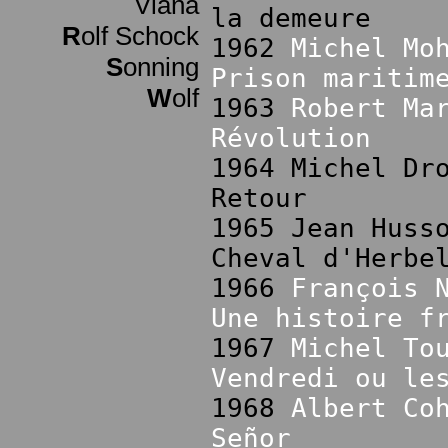
Viana
la demeure
R
olf Schock
1962
Michel Mo
S
onning
Prison maritim
W
olf
1963
Robert Ma
Révolution
1964 Michel Dr
Retour
1965 Jean Huss
Cheval d'Herbe
1966
François 
Une histoire f
1967
Michel To
Vendredi ou le
1968
Albert Co
Señor