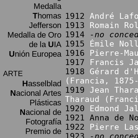
Medalla
T
homas
1912
André Laf
Jefferson
1913
Romain Ro
1914
-no conce
Medalla de Oro
1915
Émile Nol
de la
U
IA
1916
Pierre-Ma
U
nión Europea
1917
Francis J
1918
Gérard d'
ARTE
(Francia, 1875
H
asselblad
1919
Jean Thar
N
acional Artes
Tharaud (Franc
Plásticas
1920
Edmond Ja
N
acional de
1921 Anna de N
Fotografía
1922
Pierre La
Premio de
1923
-no conce