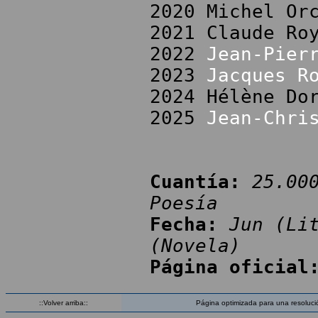
2020 Michel Or
2021 Claude Ro
2022
Jean-Pier
2023
Jacques R
2024 Hélène Do
2025
Jean-Chri
Cuantía:
25.00
Poesía
Fecha:
Jun (Li
(Novela)
Página oficial
::Volver arriba::
Página optimizada para una resoluci