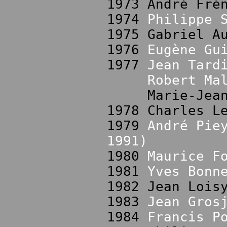
1973 André Fré
1974
Philippe 
1975 Gabriel A
1976
Eugène Gu
1977
Jean Tard
Robert Ma
Marie-Jeanne 
1978 Charles L
1979
André Pie
1991)
1980
Maurice F
1981
Yves Bonn
1982 Jean Lois
1983
Jean Gros
1984
Francis P