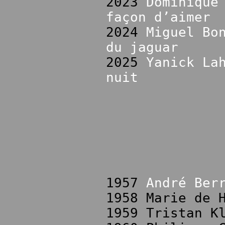
2023
Dominique
façon d’aimer
2024
Miguel Bo
du jaguar
2025
Yanick La
nuit
1957
André Ber
1958 Marie de 
1959 Tristan K