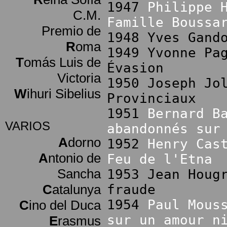
1947
Philippe 
C.M.
Famille Boussa
Premio de
1948 Yves Gand
R
oma
1949 Yvonne Pa
T
omás Luis de
Évasion
Victoria
1950 Joseph Jo
W
ihuri Sibelius
Provinciaux
1951
Bernard B
VARIOS
abandonnés sur
A
dorno
1952
Henry Cas
A
ntonio de
Feu de l'Etna
Sancha
1953 Jean Houg
C
atalunya
fraude
1954
Paul Mous
C
ino del Duca
sur un amour n
E
rasmus