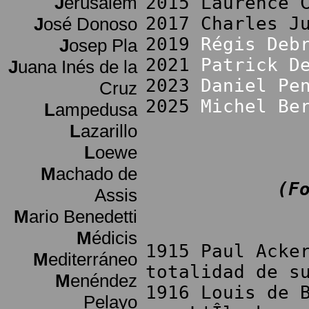
J
erusalem
2015 Laurence 
2017 Charles J
J
osé Donoso
2019
Régis Deb
J
osep Pla
2021
Patrick D
J
uana Inés de la
2023
Daniel Pe
Cruz
2025
Michel Be
L
ampedusa
L
azarillo
L
oewe
M
achado de
(F
Assis
M
ario Benedetti
M
édicis
1915 Paul Acke
M
editerráneo
totalidad de s
M
enéndez
1916 Louis de 
Pelayo