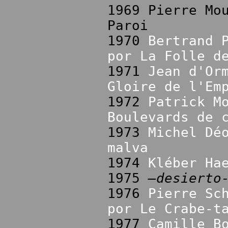
1969 Pierre Mo
Paroi
1970
Bertrand 
por La Folle d
1971
Jean d'Or
Gloire de l'Em
1972
Patrick M
Boulevards de 
1973
Michel Dé
malva
1974
Kléber Ha
1975
–desierto
1976
Pierre Sc
por Le Crabe-t
1977
Camille B