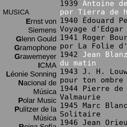
1939
Antoine d
por Tierra de 
MUSICA
1940 Édouard P
E
rnst von
Voyage d'Edgar
Siemens
1941 Roger Bou
G
lenn Gould
por La Folie d
G
ramophone
1942
Jean Blan
G
rawemeyer
du matin
I
CMA
1943 J. H. Lou
L
éonie Sonning
pour ton ombre
N
acional de
1944 Pierre de
Música
Valmaurie
P
olar Music
1945 Marc Blan
P
ulitzer de la
Solitaire
Música
1946 Jean Orie
R
eina Sofía