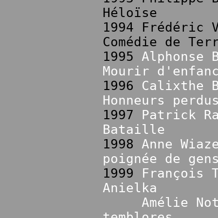
Héloïse
1994 Frédéric 
Comédie de Ter
1995
Alphonse 
Mourir d'enfan
1996
Calixthe 
Honneurs perdu
1997
Patrick R
Bataille
1998
Anne Wiaz
poignée de gen
1999
François 
Anielka
Amélie No
temblores