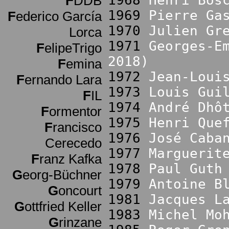
1968
Henri Bos
F
DDB
1969
Pierre Ga
F
ederico García
1970
Julien Gr
Lorca
1971
Georges-E
F
elipeTrigo
2018)
F
emina
1972
Jean-Loui
F
ernando Lara
1973
Louis Gui
F
IL
1974
André Dhô
F
ormentor
1975
Henri Que
F
rancisco
1976
José Caba
Cerecedo
1977
Marguerit
F
ranz Kafka
1978
Paul Guth
G
eorg-Büchner
1979
Antoine B
G
oncourt
1981
Jacques L
G
ottfried Keller
1983
Michel Mo
G
rinzane