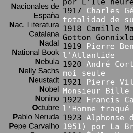
por L'Île heur
N
acionales de
1917
Charles G
España
totalidad de s
N
ac. Literatura
1918 Camille M
Catalana
Gotton Gonnixl
N
adal
1919
Pierre Be
N
ational Book
l'Atlantide
N
ebula
1920
André Cor
N
elly Sachs
moi seule
N
eustadt
1921
Pierre Vi
N
obel
Monsieur Bille
N
onino
1922
Francis C
O
ctubre
l'Homme traqué
P
ablo Neruda
1923
Alphonse 
P
epe Carvalho
1951) por La B