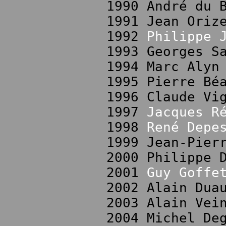
1990 André du 
1991 Jean Oriz
1992
Philippe 
1993 Georges S
1994 Marc Alyn
1995 Pierre Bé
1996 Claude Vi
1997
Jacques R
1998
René Depe
1999 Jean-Pier
2000 Philippe 
2001
Guy Goffe
2002 Alain Dua
2003 Alain Vei
2004 Michel De