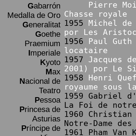
Pierre Mo
G
abarrón
Chasse royale
Medalla de Oro
1955
Michel de
G
eneralitat
por Les Aristo
G
oethe
1956
Paul Guth
Praemium
locataire
I
mperiale
1957
Jacques d
K
yoto
2001) por Le S
M
ax
1958
Henri Que
N
acional de
royaume sous l
Teatro
1959 Gabriel d
P
essoa
La Foi de notr
P
rincesa de
1960 Christian
Asturias
Notre-Dame des
P
ríncipe de
1961 Pham Van 