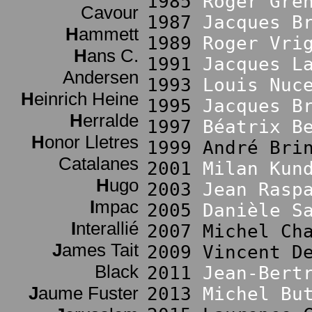
1985
Roger Gre
Cavour
1987
Jacques B
H
ammett
1989
Roger Vri
H
ans C.
1991
Jacques L
Andersen
1993
Louis Nuc
H
einrich Heine
1995
Jacques B
H
erralde
1997
Béatrix B
H
onor Lletres
1999 André Bri
Catalanes
2001
Milan Kun
H
ugo
2003
Jean Rasp
I
mpac
2005
Danièle S
I
nterallié
2007 Michel Ch
J
ames Tait
2009 Vincent D
Black
2011
Jean-Bert
J
aume Fuster
2013
Michel Bu