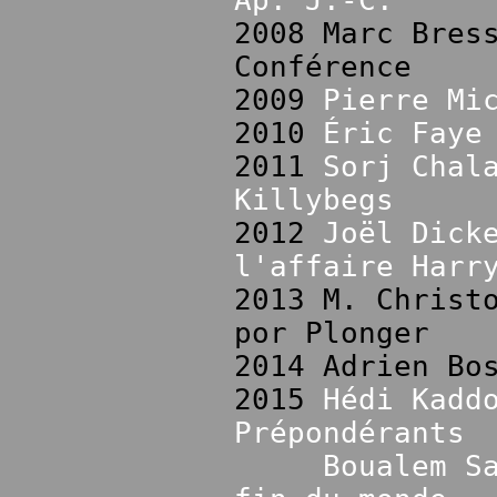
Ap. J.-C.
2008 Marc Bres
Conférence
2009
Pierre Mi
2010
Éric Faye
2011
Sorj Chal
Killybegs
2012
Joël Dick
l'affaire Harr
2013 M. Christ
por Plonger
2014 Adrien Bo
2015
Hédi Kadd
Prépondérants
Boualem S