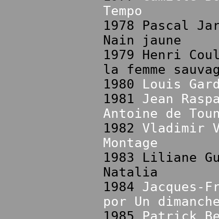
Tempo
1978 Pascal Ja
Nain jaune
1979 Henri Cou
la femme sauva
1980
Louis Gar
1981
Jean Rasp
Antoine de Tou
1982
Vladimir 
Montage
1983 Liliane G
Natalia
1984
Jacques-F
por Un dimanch
1985
Patrick B