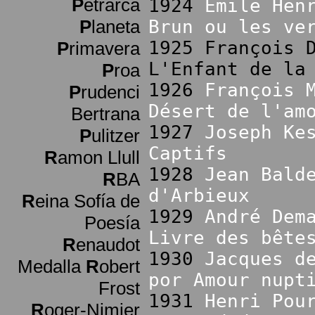
P
etrarca
1924
Émile Hen
P
laneta
Brun ou les ve
1925 François 
P
rimavera
L'Enfant de la
P
roa
1926
François 
P
rudenci
Désert de l'am
Bertrana
1927
Joseph Ke
P
ulitzer
Captifs
R
amon Llull
1928
Jean Bald
R
BA
d'Arbieux
R
eina Sofía de
1929
André Dem
Poesía
Livre des bête
R
enaudot
1930
Jacques d
Medalla
R
obert
por Amour nupt
Frost
1931
Henri Pou
R
oger-Nimier