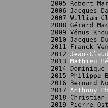
2005 Robert Ma
2006 Jacques D
2007 William C
2008 Gérard Ma
2009 Vénus Kho
2010 Jacques D
2011 Franck Ve
2012
Jean-Clau
2013
Mathieu B
2014 Dominique
2015 Philippe 
2016 Bernard N
2017
Anthony P
2018 Christian
2019 Pierre Os