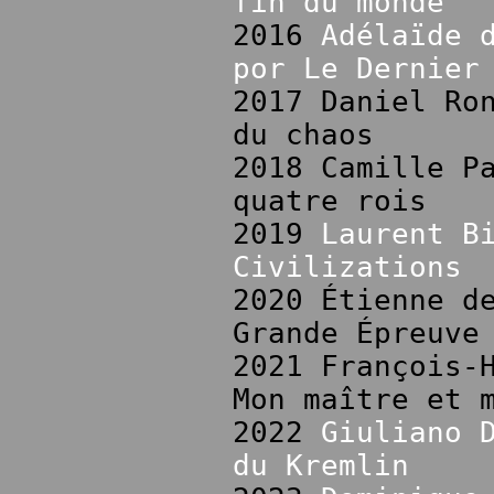
fin du monde
2016
Adélaïde 
por Le Dernier
2017 Daniel Ro
du chaos
2018 Camille P
quatre rois
2019
Laurent B
Civilizations
2020 Étienne d
Grande Épreuve
2021 François-
Mon maître et 
2022
Giuliano 
du Kremlin