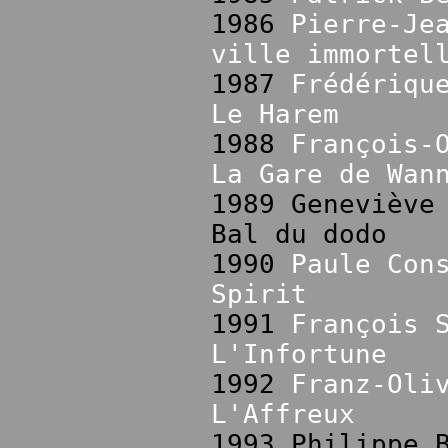
1986
Pierre-Je
ville immortel
1987
Frédériqu
Le Harem
1988
François-
La Gare de Wan
1989 Geneviève
Bal du dodo
1990
Paule Con
Spirit
1991
François 
L'Infortune
1992
Franz-Oli
L'Affreux
1993 Philippe 