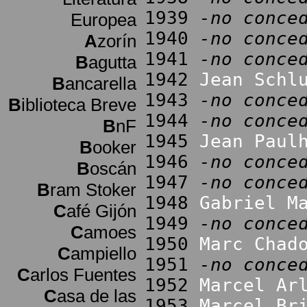
1939
-no conce
Europea
1940
-no conce
A
zorín
1941
-no conce
B
agutta
1942
Jean Schl
B
ancarella
1943
-no conce
B
iblioteca Breve
1944
-no conce
B
nF
1945
Jean Paul
B
ooker
1946
-no conce
B
oscán
1947
-no conce
B
ram Stoker
1948
Gabriel M
C
afé Gijón
1949
-no conce
C
amoes
1950
Marc Chad
C
ampiello
1951
-no conce
C
arlos Fuentes
1952
Marcel Ar
C
asa de las
1953
Marcel Br