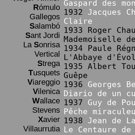
Gaspard des mo
R
ómulo
1932
Jacques C
Gallegos
Claire
S
alambó
1933 Roger Cha
S
ant Jordi
Mademoiselle d
La
S
onrisa
1934 Paule Rég
Vertical
L'Abbaye d'Évo
S
trega
1935 Albert To
T
usquets
Guêpe
V
iareggio
1936
Georges B
V
ilenica
Diario de un c
W
allace
1937
Guy de Po
Stevens
Pêche miracule
X
avier
1938
Jean de L
Villaurrutia
Le Centaure de