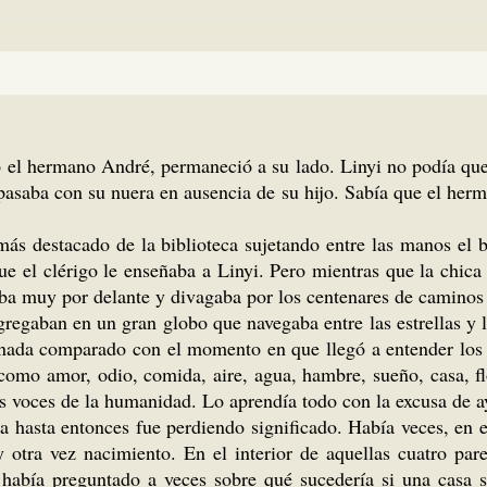
gó el hermano André, permaneció a su lado. Linyi no podía q
 pasaba con su nuera en ausencia de su hijo. Sabía que el he
más destacado de la biblioteca sujetando entre las manos el
ue el clérigo le enseñaba a Linyi. Pero mientras que la chica
a muy por delante y divagaba por los centenares de caminos
gregaban en un gran globo que navegaba entre las estrellas y 
ue nada comparado con el momento en que llegó a entender los 
como amor, odio, comida, aire, agua, hambre, sueño, casa, flor
 voces de la humanidad. Lo aprendía todo con la excusa de a
 hasta entonces fue perdiendo significado. Había veces, en e
 otra vez nacimiento. En el interior de aquellas cuatro pa
 había preguntado a veces sobre qué sucedería si una casa 