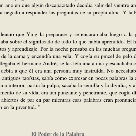
 año en que algún discapacitado decidía salir del vientre a
bía negado a responder las preguntas de su propia alma. Y l
ilencio que Ying la preparase y se encaramaba luego a la
taba sobre el significado de todo lo que había aprendido. El 
os y aprendizaje. Por la noche pensaba en las muchas pregunt
de la cama y encendía una vela. Y cogía su pincel de pelo de
llegaba el hermano André, se las leía una a una y escuchaba c
ebía a que él era una persona muy instruida. No necesitaba
s antiguos taoístas, sabía cómo expresar en pocas palabras la
ina interior, partía la pulpa, sacaba la semilla y la dividía, y 
nto de su vida, era tan punzante y penetrante, que cogía dic
 abiertos de par en par mientras esas palabras eran pronunci
 en la juventud. "
El Poder de la Palabra