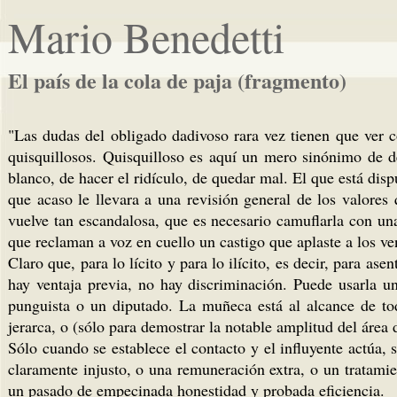
Mario Benedetti
El país de la cola de paja (fragmento)
"Las dudas del obligado dadivoso rara vez tienen que ver c
quisquillosos. Quisquilloso es aquí un mero sinónimo de 
blanco, de hacer el ridículo, de quedar mal. El que está dis
que acaso le llevara a una revisión general de los valore
vuelve tan escandalosa, que es necesario camuflarla con una
que reclaman a voz en cuello un castigo que aplaste a los ve
Claro que, para lo lícito y para lo ilícito, es decir, para a
hay ventaja previa, no hay discriminación. Puede usarla u
punguista o un diputado. La muñeca está al alcance de tod
jerarca, o (sólo para demostrar la notable amplitud del área 
Sólo cuando se establece el contacto y el influyente actúa, 
claramente injusto, o una remuneración extra, o un tratam
un pasado de empecinada honestidad y probada eficiencia.