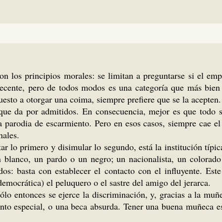
on los principios morales: se limitan a preguntarse si el emp
decente, pero de todos modos es una categoría que más bien
puesto a otorgar una coima, siempre prefiere que se la acepte
s que da por admitidos. En consecuencia, mejor es que todo 
 parodia de escarmiento. Pero en esos casos, siempre cae el 
nales.
sentar lo primero y disimular lo segundo, está la institución 
n blanco, un pardo o un negro; un nacionalista, un colorado
os: basta con establecer el contacto con el influyente. Est
democrática) el peluquero o el sastre del amigo del jerarca.
sólo entonces se ejerce la discriminación, y, gracias a la mu
iento especial, o una beca absurda. Tener una buena muñeca 