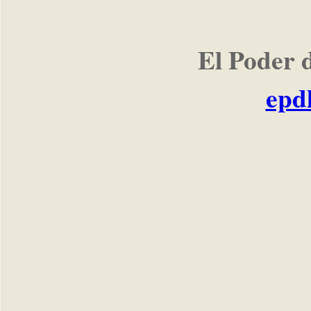
El Poder 
epd