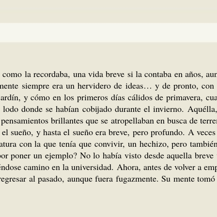
y como la recordaba, una vida breve si la contaba en años, a
mente siempre era un hervidero de ideas… y de pronto, con s
ardín, y cómo en los primeros días cálidos de primavera, cua
l lodo donde se habían cobijado durante el invierno. Aquélla
 pensamientos brillantes que se atropellaban en busca de terr
el sueño, y hasta el sueño era breve, pero profundo. A veces
tura con la que tenía que convivir, un hechizo, pero también
 por poner un ejemplo? No lo había visto desde aquella breve
ndose camino en la universidad. Ahora, antes de volver a empe
e regresar al pasado, aunque fuera fugazmente. Su mente tomó a