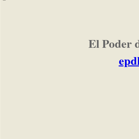
El Poder 
epd