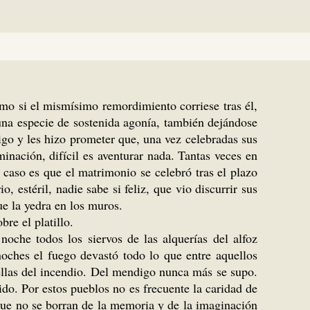
omo si el mismísimo remordimiento corriese tras él,
una especie de sostenida agonía, también dejándose
go y les hizo prometer que, una vez celebradas sus
inación, difícil es aventurar nada. Tantas veces en
l caso es que el matrimonio se celebró tras el plazo
 estéril, nadie sabe si feliz, que vio discurrir sus
ue la yedra en los muros.
re el platillo.
oche todos los siervos de las alquerías del alfoz
noches el fuego devastó todo lo que entre aquellos
huellas del incendio. Del mendigo nunca más se supo.
o. Por estos pueblos no es frecuente la caridad de
que no se borran de la memoria y de la imaginación