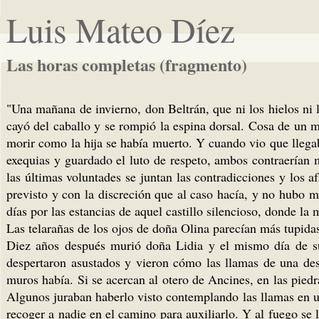
Luis Mateo Díez
Las horas completas (fragmento)
"Una mañana de invierno, don Beltrán, que ni los hielos ni 
cayó del caballo y se rompió la espina dorsal. Cosa de un 
morir como la hija se había muerto. Y cuando vio que lleg
exequias y guardado el luto de respeto, ambos contraerían m
las últimas voluntades se juntan las contradicciones y los a
previsto y con la discreción que al caso hacía, y no hubo ma
días por las estancias de aquel castillo silencioso, donde la
Las telarañas de los ojos de doña Olina parecían más tupidas
Diez años después murió doña Lidia y el mismo día de su 
despertaron asustados y vieron cómo las llamas de una desp
muros había. Si se acercan al otero de Ancines, en las piedr
Algunos juraban haberlo visto contemplando las llamas en u
recoger a nadie en el camino para auxiliarlo. Y al fuego s