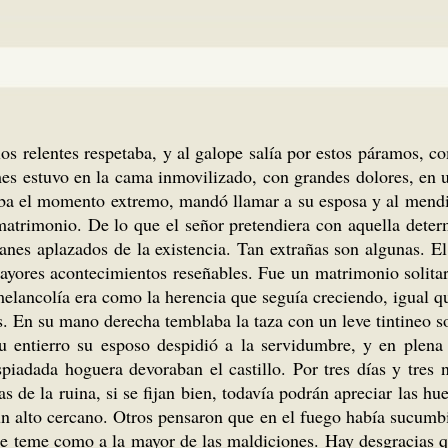
los relentes respetaba, y al galope salía por estos páramos, c
mes estuvo en la cama inmovilizado, con grandes dolores, en 
aba el momento extremo, mandó llamar a su esposa y al mendi
atrimonio. De lo que el señor pretendiera con aquella determ
fanes aplazados de la existencia. Tan extrañas son algunas. E
yores acontecimientos reseñables. Fue un matrimonio solitario,
 melancolía era como la herencia que seguía creciendo, igual q
. En su mano derecha temblaba la taza con un leve tintineo sob
entierro su esposo despidió a la servidumbre, y en plena n
iadada hoguera devoraban el castillo. Por tres días y tres 
as de la ruina, si se fijan bien, todavía podrán apreciar las 
n alto cercano. Otros pensaron que en el fuego había sucumbid
e le teme como a la mayor de las maldiciones. Hay desgracias 