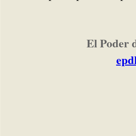
El Poder 
epd