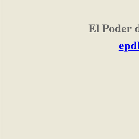
El Poder 
epd