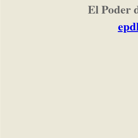
El Poder 
epd