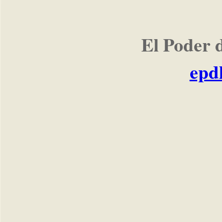
El Poder 
epd