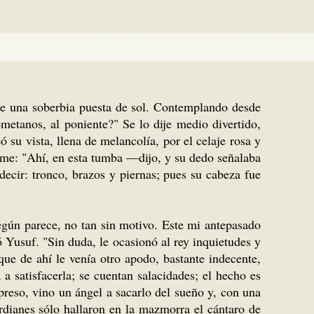
 de una soberbia puesta de sol. Contemplando desde
ometanos, al poniente?" Se lo dije medio divertido,
 su vista, llena de melancolía, por el celaje rosa y
arme: "Ahí, en esta tumba —dijo, y su dedo señalaba
decir: tronco, brazos y piernas; pues su cabeza fue
egún parece, no tan sin motivo. Este mi antepasado
 Yusuf. "Sin duda, le ocasionó al rey inquietudes y
ue de ahí le venía otro apodo, bastante indecente,
 a satisfacerla; se cuentan salacidades; el hecho es
reso, vino un ángel a sacarlo del sueño y, con una
ardianes sólo hallaron en la mazmorra el cántaro de