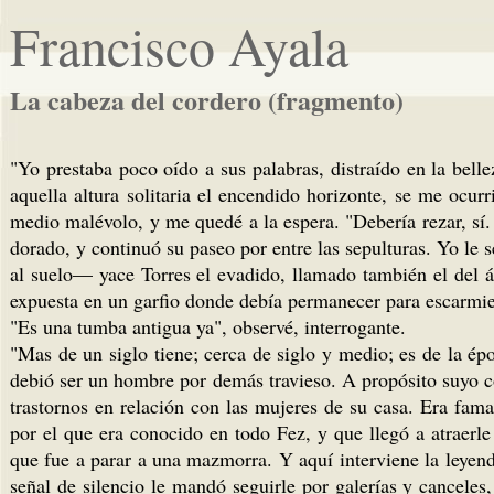
Francisco Ayala
La cabeza del cordero (fragmento)
"Yo prestaba poco oído a sus palabras, distraído en la bel
aquella altura solitaria el encendido horizonte, se me ocur
medio malévolo, y me quedé a la espera. "Debería rezar, sí. 
dorado, y continuó su paseo por entre las sepulturas. Yo le
al suelo— yace Torres el evadido, llamado también el del án
expuesta en un garfio donde debía permanecer para escarmi
"Es una tumba antigua ya", observé, interrogante.
"Mas de un siglo tiene; cerca de siglo y medio; es de la é
debió ser un hombre por demás travieso. A propósito suyo co
trastornos en relación con las mujeres de su casa. Era fam
por el que era conocido en todo Fez, y que llegó a atraerle 
que fue a parar a una mazmorra. Y aquí interviene la leyen
señal de silencio le mandó seguirle por galerías y canceles