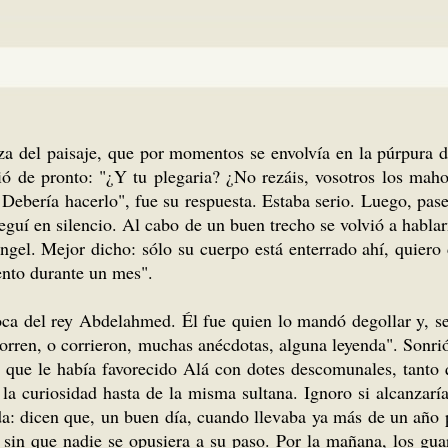
leza del paisaje, que por momentos se envolvía en la púrpura
rió de pronto: "¿Y tu plegaria? ¿No rezáis, vosotros los mah
Debería hacerlo", fue su respuesta. Estaba serio. Luego, paseó
 seguí en silencio. Al cabo de un buen trecho se volvió a habl
gel. Mejor dicho: sólo su cuerpo está enterrado ahí, quiero 
ento durante un mes".
poca del rey Abdelahmed. Él fue quien lo mandó degollar y, s
rren, o corrieron, muchas anécdotas, alguna leyenda". Sonrió
a que le había favorecido Alá con dotes descomunales, tanto q
la curiosidad hasta de la misma sultana. Ignoro si alcanzaría
da: dicen que, un buen día, cuando llevaba ya más de un año p
, sin que nadie se opusiera a su paso. Por la mañana, los gu