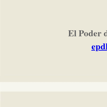
El Poder 
epd