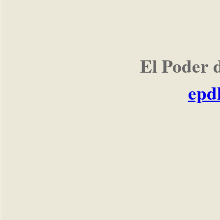
El Poder 
epd